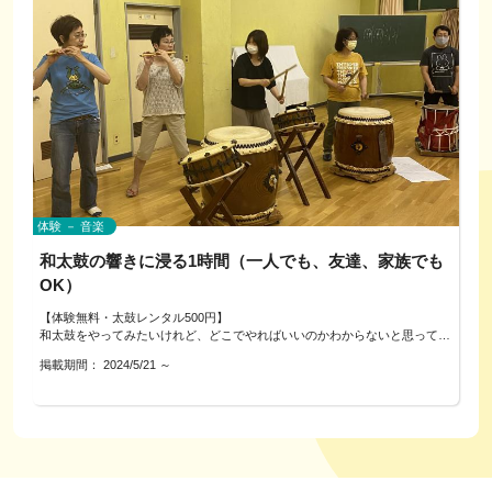
ひご利用ください。
※要予約制です
【略歴】
・夫の仕事で数年在米歴有
◾️ほっこりんごで期待できるフレイル予防
・現地図書館にて日本語教室のボランティアに約４年間参加
・人と関わることや、肌と肌の触れ合い、キレイやおしゃれを楽しむ時間
（会話クラスを担当）
が
・現地の大学にて日本語教授法の夏季講習を受講（修了書有）
前向きな気持ちとなり、生きがい、健康寿命延伸、認知症予防に繋がる
・帰国後、日本語教師養成講座を受講（修了書有）
ことが
・2022年～語学アプリ等でオンラインで日本語を教えています。
期待できます
（語学アプリ内レッスン回数300以上）
◾️この様な方へおすすめです
アメリカに住んでいた際、外国で生活することの大変さを色々経験しまし
・外出機会が減り家に閉じこもりがち
た。
・おしゃれや美容に興味があったが、遠のいてしまっている
そんな中、英語を勉強することでたくさんの外国人の友人ができました。
体験 － 音楽
・物忘れが増えてきた…
そして、その国の文化・習慣を知ることで、その国の良いところ、
・お困りや不安を聞いて欲しい
和太鼓の響きに浸る1時間（一人でも、友達、家族でも
また日本の良いところを改めて認識することができ、素晴らしい経験ができ
・介護疲れがありリフレッシュしたい
ました。
OK）
日本語を勉強したい人にも言語を勉強する楽しさ、素晴らしさを体験してほ
◾️タッチセラピー内容
しいと思っています。
【体験無料・太鼓レンタル500円】
・フェイシャルケア
和太鼓をやってみたいけれど、どこでやればいいのかわからないと思ってい
・ハンドケア
まずは気軽にお問合せください!!
た私の経験から、体験出来る場を提供させていただきたいと思いました。
・フットケア
掲載期間：
2024/5/21
～
やったことがない人にこそお勧め、自分も太鼓打ちになった気分を味わえま
・メイクケア
す。練習の最後は、一緒に演奏して、太鼓打ちの気分を味わいましょう。
・ケアネイル
初心者の方は、もちろん。お一人でも、友達と一緒でも、ご家族でも、1回
※優しいクリームや用材、優しいタッチのセラピーです
につき5人までお受けします。（年齢は小学生以上ならどなたでも大丈夫で
す）
・足爪切りもできます
動きやすい服装であれば、手ぶらで参加できます。水分補給のための飲み物