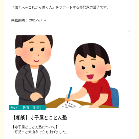
～このワークで得られること～
その後、みんなで発表し合うことで、
『働く人＆これから働く人』をサポートする専門家の愛子です。
・将来の方向性を考えるヒント
「自分って、こういう考え方をしてるんだ」
・自分の“らしさ”を見つけるきっかけ
現在、教育現場にも携わりながら、
掲載期間：
2025/7/7
～
・友だちや家族と「働くこと」を話す材料に
個人の働き方の相談を承っております。
「あの子はこんな価値観を大事にしてるんだ！」
これまで、『占いセラピスト』としても活動をしており、
といった、新しい気づきや価値観の違いを楽しく発見できます。
進路や将来を考えはじめる子どもたちにぴったりのワークです！
今まで、いろいろなお悩みの相談を受けてまいりました。
ぜひ、楽しみながら“自分らしい未来”をのぞいてみませんか？
② インタビュー「『働く』ってなんだろう？」【約15分】
その中でも特に、お仕事や職場での人間関係、
ーーーーー
それに絡めたご家族との間の問題というのは
保護者や先生など、身近な大人に「働くってどういうこと？」と聞いてみま
皆さん性別年齢問わず、職歴関係なく悩まれていることが多いです。
しょう！
◇参加料金のご案内【約20分】
私はそんな、
・職業名（正式名称）
・1名：500円
『こんなこと誰に相談しよう…』
・選んだ理由「やりがい」「大変だったこと」等
『話を聞いてもらいたい』
そんなことを聞いてみると、
※付き添いの保護者の方も隣で聞いていただけます。
『一般論ではなくて自分のためのアドバイスが欲しい…』
自分の“将来の働き方”について考えるヒントがきっと見つかります。
※「質問する」ボタンよりご連絡いただき、ご希望の時間などご相談を承り
という方の、
親子でお互いの考え方や価値観を共有することで、会話が自然と広がりま
ます。
“ちょうどいい”アドバイザーをさせていただきます。
す。
◇場所：
上から目線のアドバイスではなく、
犬山市内（レンタルスペース・カフェ等）
相談者さんの現状と気持ちに寄り添う姿勢でお話を伺います。
学び － 教養（学習）
～こんな人におすすめ！～
◇お申込み：
当日は、お話の内容に合わせて各チェックシートなどを使用して、
「申込ページへ」ボタンよりご連絡ください。
より具体的な糸口をご自身で見つけていくサポートをいたします。
【相談】寺子屋とことん塾
・将来どんな仕事が向いているか考えたい
・自分の「好き」や「大切にしたいこと」を見つけたい
◇ご相談までの流れ：
ーーーーー
【寺子屋とことん塾について】
・他の人の考え方や価値観を知ってみたい
「申込ページへ」からのご連絡いただきましたら、日程調整等を行わせてい
・可児市と犬山市で立ち上げました。
・まだやりたいことがわからないけど、ヒントを探したい
ただきます。
◇料金：（1人あたり）
・幼少中高の教員経験者OBが運営しています。
・親子で将来や働き方について話し合うきっかけがほしい