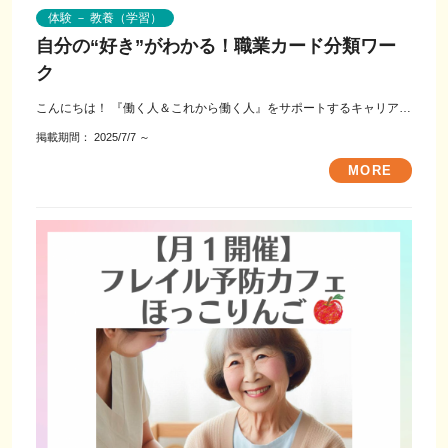
体験 － 教養（学習）
自分の“好き”がわかる！職業カード分類ワー
ク
こんにちは！ 『働く人＆これから働く人』をサポートするキャリアコ
ンサルタントの愛子です。 私...
掲載期間：
2025/7/7
～
MORE