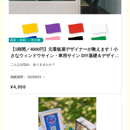
▼よくある質問
Q. これでロゴが完成するの？
◎配色と視認性のコツ
---------------------------------------------------
→ いいえ、あくまで方向性を整理するためのワークです。完成ロゴは別枠
生地色×インク色の相性、明度差・彩度差で“パッと見で伝わる”配色を一
での制作が必要になります。
緒に検討。
Q. 後日、本格的なロゴ制作に進めますか？
◎デザインのコツ
▼対象レベル・ツール
→ はい。希望される方には、別枠で個別にご案内可能です。
目的に合わせたデザインの相談が可能。
対象：ラフ〜完成の既存作品がある方（一枚でOK）
ツール：紙・鉛筆／Procreate／CLIP STUDIO／アイビス／Photoshop／
相談・依頼 － 手仕事
Illustrator ほか何でも可。使いやすいツールをご持参ください
▼対応できるテイスト一例
非対象：白紙状態からの描き方入門、模写のやり方のみの指導は対象外
【1時間／4000円】元看板屋デザイナーが教えます！小
タイポグラフィ／ワンポイントロゴ／部活・サークル風／スポーティ／シン
---------------------------------------------------
さなウィンドウサイン・車用サイン DIY基礎＆デザイン
プル
▼参加費
相談 身近なものがPRの場に変身♪
こんなお悩み、ありませんか？
4,000円／1回（60分）
対面（犬山市周辺）
＜活動のPRや、ロゴ、QRコードをさりげなく表示したい＞
---------------------------------------------------
※カフェなどの場合、飲食費は各自負担でお願いします
＜制作者プロフィール＞
掲載期間：
2025/8/23
～
＜まずは小さめサイズで試してみたい＞
＜貼り方や素材の違いがわからない＞
norico design いけだのりこ
¥4,000
＜自宅が事務所や活動の場だけど、かっこよくサークル名を入れたい＞
▼進め方
▼参加費
1）事前共有：既存キャラ（画像OK）と用途（どこで使うか）・直したい点
グラフィックデザイナー・イラストレーター歴20年。
4,000円／1回（60分）
2）講座（添削）：赤入れ→試す→比べる。シルエット・配色・線を中心に
ロゴ、チラシ、サイン制作からキャラクターデザインまで幅広く対応。
元看板屋のデザイナーが、デザインの見せ方から施工まで教えます。
対面（犬山市周辺）
調整案を提示
・官公庁や防災関連案件を多数担当
16年デザイン〜施工まで担当していた安心の実績です。
※カフェなどの場合、飲食費は各自負担でお願いします
3）振り返り：ビフォーアフターでチェックし、次の一歩へ繋げます
・ぎふクリスタル国体参加章デザイン（最優秀賞）
・全国城下町シンポジウム犬山大会シンボルマーク（最優秀賞）
※この会は学び・交流が目的です。現地施工・データ納品は行いません。
（希望者のみ、後日“別枠”で個別相談可）
▼進め方
▼相談・対応方法
そのほか、
1）事前アンケート：用途・枚数・対象（誰がどこで、いつ、どのように着
電話／公式LINE／オンライン（必要に応じて対面可）
・可児市消防団公式キャラクター「しょらちゃん」
るか）・本体色の希望