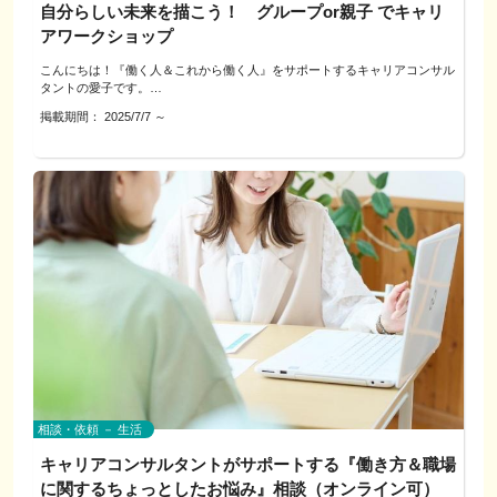
自分らしい未来を描こう！ グループor親子 でキャリ
お支払いください。
---------------------------------------------------
※上限としましては延長追加は45分まで（1回90分まで）
アワークショップ
～ワーク内容～
「やりたい」「やりたくない」「どちらでもない」の3つに分けていくワー
◇注意事項
こんにちは！『働く人＆これから働く人』をサポートするキャリアコンサル
クです。
当日キャンセルの場合は、改めての日程調整を行います。
タントの愛子です。
キャンセルによるご返金はできませんので、
＜制作者プロフィール＞
ゲーム感覚でカードを仕分けるだけで、
掲載期間：
2025/7/7
～
ご希望の日程をお知らせください。
私は現在、教育現場にも携わりながら、
✔ 自分の興味・関心の傾向
※なお、当メニューでは占いを交えたお話は含まれません。
norico design いけだのりこ
個人の働き方の相談をはじめ、子ども向けのキャリア体験や、親子で「働く
✔ 得意・苦手のヒント
こと」を一緒に考えるワークショップを行っています。
✔ 向いている仕事の方向性
◇自己紹介
グラフィックデザイナー・イラストレーター歴20年。
などが自然と見えてきます！
キャリアコンサルタント国家資格
ロゴ、チラシ、サイン制作からキャラクターデザインまで幅広く対応。
このメニューは、子どもたちや子育て世代の方々が、
心理カウンセラー
・官公庁や防災関連案件を多数担当
「自分らしい働き方・生き方」を見つけていくためのきっかけ作りとしてご
このワークでは、アメリカの心理学者ホランド博士の「RIASEC理論」に基
占いセラピスト（西洋占星術、誕生花セラピー）
・ぎふクリスタル国体参加章デザイン（最優秀賞）
用意しました。
づいて、
現在、教育現場にも携わりながら個人の働き方のサポートを行っておりま
・全国城下町シンポジウム犬山大会シンボルマーク（最優秀賞）
自分の性格タイプ（6タイプのいずれか）を知ることができます。
す。
小中高生の皆さんが、将来に目を向け、
たとえば、こんなタイプがあります↓
お子さんから大人、セカンドキャリアに関する「だれかに話を聞いてほし
そのほか、
“自分ってどんな人？”“何を大切にしたい？”と、楽しく考えられる内容にな
い」と思われることを、じっくりお話をお聞きいたします。
・可児市消防団公式キャラクター「しょらちゃん」
っています。
現実的（R）：手を使って作業するのが好き
どうぞお気軽にお問合せ下さい。
・坂出市さかいで塩まつり公式キャラクター「しおっさん」
・日本ライン夏まつりロングラン花火チラシイラスト
また、ワークを通じて親子で話し合ったり、お互いの価値観を知り合えるき
芸術的（A）：自分の感性で表現したい
★占い要素無しのお話しをご希望であれば、そちらのプランもございますの
・各市町の総合計画パンフレット挿絵、地域イベントポスター制作
っかけにもなります。
で、プロフィールをご覧ください。
社会的（S）：人の役に立ちたい
「伝わる・残る・親しんでもらえるデザイン」で、地域や活動の魅力をカタ
…などなど
チにします。
～ワーク内容～
相談・依頼 － 生活
「やってみたら、意外とこれ好きかも！」
① 価値観発見シートワーク【約30分】
「思っていたより、こういう仕事もアリかも？」
16種類の価値観（例：「収入」「自由」「人の役に立つ」など）の中から、
キャリアコンサルタントがサポートする『働き方＆職場
というような新しい発見もたくさん！
「自分が大切にしたいこと」を選び、優先順位をつけていきます。
に関するちょっとしたお悩み』相談（オンライン可）