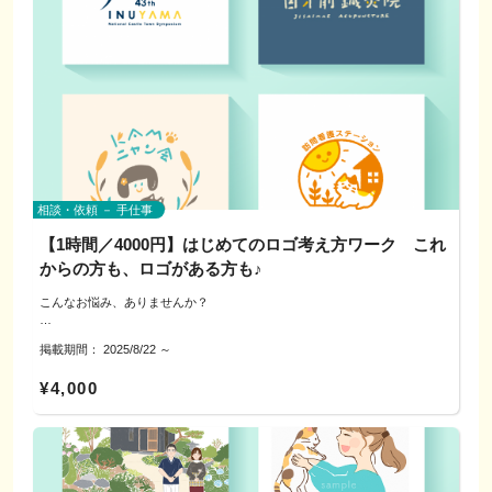
ご希望の日程をお知らせください。
▼進め方
・アドバイス内容の第三者への再配布はご遠慮ください。
1）レクチャー
▼サービスの特徴
2）各自の名刺（または叩き台）にレイアウトのコツを当てはめます
◇自己紹介
◎目的から逆算
3）ビフォーアフターや振り返りで次の一歩へ
▼よくある質問
anuenue kanako（アヌエヌエ カナコ）
ターゲット／行動ゴール／導線設計を一緒に言語化。
Q. 相談だけで終わってもいい？ → はい、学びの場としてご利用ください。
主宰 体幹トレーナー kanako
Q. 録画は可能？ → 個人の復習用途で可能です。事前にお知らせください。
◎“型”の引き出し
犬山市在住 二児の母(21歳14歳)
Z型・グリッド・余白の使い方など、構図の基本を実例で解説。
▼相談・対応方法
なお、体験後に継続して形にしたい方には、後日、別枠の個別相談をご案内
まだ子どもが幼い頃、子育てする中で自分時間も大切にママが笑顔で家族も
電話／公式LINE／オンライン（必要に応じて対面可）
できます（希望者のみ／本企画の対象外）
笑顔になったら最高だなと12年前フラに出会う。
◎配色と文字サイズ
対応エリア：犬山市および近隣
ハワイの伝統のフラを表現する事や心持ちに魅力を感じフラインストラクタ
視認性を上げる色・サイズの基準を整理。
ーとして経験後
相談・依頼 － 手仕事
さらに多くの方へ健康の為に体幹トレーナーとしても活動開始
---------------------------------------------------
現在犬山市内フリップフラ®︎認定校としてレッスン開校
---------------------------------------------------
【1時間／4000円】はじめてのロゴ考え方ワーク これ
＊にこっと法人(マイチャレンジ部)所属
からの方も、ロゴがある方も♪
---------------------------------------------------
にこっとまつり・講座チャレンジ
＜制作者プロフィール＞
こんなお悩み、ありませんか？
▼ご用意いただけると助かります
＊コミュニティナース2期生
今お使いの名刺 or 叩き台データ／載せたい情報のメモ
norico design いけだのりこ
地域サロン・デイサービス施設にて、ゆるりと体操講師としても活動中
＜まず“使えるロゴ”の考え方を知りたい＞
▼参加費（目安）
掲載期間：
2025/8/22
～
＜名刺やSNSで統一感を出したい＞
・オンライン：4,000円／1回（60分）
グラフィックデザイナー・イラストレーター歴20年。
フラを通して体幹や呼吸の大切さ、心のバランスにも繋がりを実感。身体に
＜予算を抑えつつ、方向性を固めたい＞
・対面（犬山市周辺）：周辺のカフェ等
▼ご利用にあたってのお願い
ロゴ、チラシ、サイン制作からキャラクターデザインまで幅広く手がけてい
¥4,000
優しいお菓子やお茶で笑い合って談話したり、お花という生き物に触れて、
※飲食費は各自負担でお願いします
当日の制作代行・印刷手配は対象外です。
ます。
五感を沢山感じられる時間を、より多くの方にハワイアン音楽と共に癒しの
ロゴをいきなり発注するのは不安…そんな方のために、ロゴをつくる前に考
官公庁や防災関連の案件を多数担当し、ぎふクリスタル国体参加章デザイン
中で身体と向き合うきっかけの場となればと思います。
えるべきことを整理するマンツーマンワークです。
（最優秀賞） や 全国城下町シンポジウム犬山大会シンボルマーク（最優秀
未来に繋がる心と身体づくりへの意識が軽やかに楽しく笑顔で日常を過ごせ
デザインや見せ方ももちろんアドバイスします！
▼進め方
▼よくある質問
賞） など受賞実績もあります。
る伴走をしたいと思ってます。
1）事前に課題の共有（既存チラシ・メモ等）
Q. デザインが未定でも参加できますか？ → はい。白紙の状態でもOK。方
※本企画は学びが目的で、ロゴの制作・納品は行いません。
2）60分の相談で「設計の型」を当てはめて整理
向性の整理から進めます。
そのほか、可児市消防団公式キャラクター「しょらちゃん」や、坂出市さか