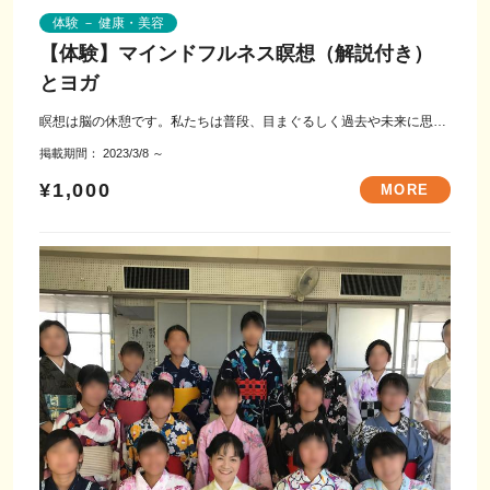
体験 － 健康・美容
【体験】マインドフルネス瞑想（解説付き）
とヨガ
瞑想は脳の休憩です。私たちは普段、目まぐるしく過去や未来に思い
をはせ、心配や不安、後悔などを感じてい...
掲載期間：
2023/3/8
～
¥1,000
MORE