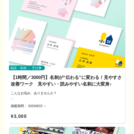
にお伝えします。
～エクササイズの特徴は？～
印刷所に依頼する方は、入稿方法なども具体的にレクチャーします！
フラの基本姿勢から日常の姿勢へと呼吸と共に意識を向けます。ゆっくりと
※本企画は学び・交流が目的です。制作代行・販売・データ納品は行いませ
した動きなので、難しくはありません。
ん。
骨盤からめぐる、美しさと心地よさ。
骨盤をゆるやかに動かすことで、身体の芯から整い、流れが目覚める。
姿勢が自然と美しくなり、内側から温もりが巡ります。
---------------------------------------------------
B：カラダに優しい手作りお菓子＆ハーブティでティータイム
〜材料もわかる手作りなら安心感で子どものおやつや健康志向の方またお疲
▼サービスの特徴
れの身体へエネルギー補給に〜
◎今日から使える改善点
～自然農法栽培された農薬不使用のハーブたち ～
余白・揃え・強弱・配色など、基本原則に沿ってすぐ反映できる直し方を
相談・依頼 － 手仕事
提案。
【1時間／3000円】名刺が“伝わる”に変わる！見やすさ
C:ロスフラワーを自由にアレンジメント
◎ライブ添削
お花を最後まで楽しみましょう♪
改善ワーク 見やすい・読みやすい名刺に大変身♪
その場で直す→試す→比べるを繰り返して納得感UP！
～ 「咲き終わっても、美しい。」 ロスフラワーに触れふながら、今この瞬
こんなお悩み、ありませんか？
間の“わたしの感性”を束ねる時間。 自由に、心のままに、ブーケを創る小
さなアート体験〜
＜初めての名刺、何から決めればいい？＞
▼参加費（目安）
掲載期間：
2025/8/22
～
＜情報は多いのに、肝心な良さが伝わらない＞
・オンライン：4,000円／1回（60分）
＜Canvaで作ったけど、まとまりがなくて惜しい＞
・対面（犬山市周辺）：周辺のカフェ等
¥3,000
※飲食費は各自負担でお願いします
画面共有や対面で実物を見ながら、「ここをこうすると良くなる」を具体的
にお伝えします。
※A～Cの中でお選びください。組み合わせることもできます。
印刷所に依頼する方は、入稿方法なども具体的にレクチャーします！