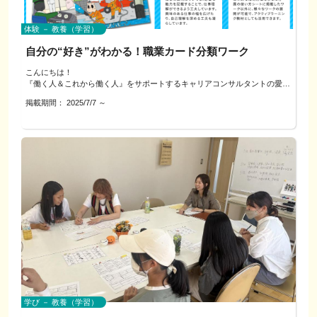
・坂出市さかいで塩まつり公式キャラクター「しおっさん」
・地域行事などでの演奏を通して地域に貢献できる！
（西洋占星術＆誕生花セラピー）… シートあり 60分間 7,000円
設置場所の写真（正面・斜め）とおおよその寸法
・日本ライン夏まつりロングラン花火チラシイラスト
・身体を動かしながら楽しくリズム感も身につく！
90分間 10,000円
入れたい情報（チーム、団体名・店名・営業時間・SNS など）
norico design いけだのりこ
・各市町の総合計画パンフレット挿絵、地域イベントポスター制作
・年齢問わず参加OK。親子参加も歓迎！
体験 － 教養（学習）
☆星と花のセッション
貼付位置の希望（内側／外側・高さ）
（西洋占星術＆誕生花セラピー）… シートなし 30分より 3,000円
既存のロゴデータやテーマカラー（あれば）
グラフィックデザイナー・イラストレーター歴20年。
「伝わる・残る・親しんでもらえるデザイン」で、地域や活動の魅力をカタ
自分の“好き”がわかる！職業カード分類ワーク
から
ロゴ、チラシ、サイン制作からキャラクターデザインまで幅広く対応。
チにします。
・官公庁や防災関連案件を多数担当
こんにちは！
★ 延長：15分ごとに＋1,500円
▼ご利用にあたってのお願い
・ぎふクリスタル国体参加章デザイン（最優秀賞）
『働く人＆これから働く人』をサポートするキャリアコンサルタントの愛子
★セッション後にオリジナルカードをプレゼント♪
本企画は学び・交流が目的です。現地施工・データ納品は行いません。
・全国城下町シンポジウム犬山大会シンボルマーク（最優秀賞）
です。
施工などの貼付は行いません。
掲載期間：
2025/7/7
～
※「質問する」ボタンよりご連絡いただき、ご希望の時間などご相談を承り
耐候性や糊残りは素材・環境に左右されます（直射日光・結露・凹凸面な
そのほか、
私は現在、教育現場に携わりながら、個人の働き方に関する相談や、子ども
ます。
ど）。
・可児市消防団公式キャラクター「しょらちゃん」
向けのキャリア体験、
対面・オンラインのどちらでもお話を伺います。
・坂出市さかいで塩まつり公式キャラクター「しおっさん」
そして親子で「働くこと」について一緒に考えるワークショップなどを行っ
・日本ライン夏まつりロングラン花火チラシイラスト
ています。
◇場所：
▼よくある質問
・各市町の総合計画パンフレット挿絵、地域イベントポスター制作
犬山市内（レンタルスペース・カフェ等）
Q. はがしやすい素材はありますか？
このメニューは、子どもたちや子育て世代の方々が、
A. 再剥離タイプなどをご紹介します。期間や環境により糊残りの可能性はあ
「伝わる・残る・親しんでもらえるデザイン」で、地域や活動の魅力をカタ
「自分らしい働き方・生き方」を見つけていくためのきっかけ作りとしてご
◇お申込み：
ります。
チにします。
用意しました。
「申込ページへ」ボタンよりご連絡ください。
Q. 室内側から貼れますか？
◇ご相談までの流れ：
A. 可能です。反転や裏貼りの方法・注意点をご説明します。
このメニューでは、
「申込ページへ」からのご連絡いただきましたら、日程調整等を行わせてい
◎「ハタラク×未来研究所」のシゴト★自分発見カード全72枚
ただきます。
Q. 実際の施工までお願いできますか？
（https://www.ai-work.jp/hatamilabo/）
お申込みの方へ、当日の場所をご連絡させていただきます。
A. この会では行いません。希望者のみ、後日“別枠”で個別相談をご案内しま
または、
す。
◎「労働政策研究・研修機構」のVRTカード全54枚
◇お支払い：
（https://www.jil.go.jp/institute/seika/vrtcard/index.html）
事前にインターネット決済をお願いいたします。
を使用して、みなさんの「やってみたい仕事」や「興味・関心の方向性」を
学び － 教養（学習）
（クレジットカード決済となりますので、難しい方はご相談ください）
一緒に探していきます！
※当日に相談時間を延長された場合は、15分ごとに1,500円を当日現金にて