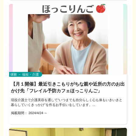
※上限としましては延長追加は45分まで（1回90分まで）
ひらがな・カタカナを覚えた人
ただきます。
これから会話のれんしゅうをしたいと思っている人
お申込みの方へ、当日の場所をご連絡させていただきます。
◇注意事項
文法の勉強と会話のれんしゅうをしたい人
当日キャンセルの場合は、改めての日程調整を行います。
◇お支払い：
キャンセルによるご返金はできませんので、
テキスト：みんなの日本語
事前にインターネット決済をお願いいたします。
ご希望の日程をお知らせください。
（げんき・大地 等他のテキストもOKです）
（クレジットカード決済となりますので、難しい方はご相談ください）
※なお、当メニューでは占いを交えたお話は含まれません。
レッスン：オンライン（Zoom使用）、（対面もOK）
レッスン可能日時：月～金 9：00～17：00（時間相談可）
◇注意事項
◇自己紹介
料金：[個人]一時間 2,000円 [グループ]時間、料金共に要相談
当日キャンセルの場合は、改めての日程調整を行います。
キャリアコンサルタント国家資格
[対面]（人数、時間を確認の上要相談＋交通費）
キャンセルによるご返金はできませんので、
心理カウンセラー
ご希望の日程をお知らせください。
占いセラピスト（西洋占星術、誕生花セラピー）
レッスンの流れ：
現在、教育現場にも携わりながら個人の働き方のサポートを行っておりま
レッスンの流れ：
す。
◇自己紹介
お子さんから大人、セカンドキャリアに関する「だれかに話を聞いてほし
1.文法を勉強します。
キャリアコンサルタント国家資格
体験 － 福祉・介護
い」と思われることを、じっくりお話をお聞きいたします。
2.文を作る練習をします。
心理カウンセラー
どうぞお気軽にお問合せ下さい。
3.文を読む練習をします。(発音も確認します。)
占いセラピスト（西洋占星術、誕生花セラピー）
【月１開催】最近引きこもりがちな親や近所の方のお出
4.話す練習をします。
現在、教育現場にも携わりながら個人の働き方のサポートを行っておりま
★占いを交えたお話しをご希望であれば、そちらのプランもございますの
かけ先「フレイル予防カフェほっこりんご」
１から３まで勉強した文を私と一緒に会話練習します。
す。
で、プロフィールをご覧ください。
お子さんから大人、セカンドキャリアに関する「だれかに話を聞いてほし
現役介護士で介護美容を通して“いつまでも自分らしく心も体もいきいきと
☆彡トライアルレッスンをしませんか☆彡
い」と思われることを、じっくりお話をお聞きいたします。
暮らしていくきっかけ”を作るお手伝いをしています。
・時間は30分です。
どうぞお気軽にお問合せ下さい。
・今の日本語のレベルをかくにんします。
掲載期間：
2024/4/24
～
「フレイル予防カフェほっこりんご」は少人数制で気軽に集える場所です。
・日本語を勉強する理由を聞きます。
★職業カード分類ワーク（ホランド理論）もオススメです。プロフィールを
男女問わずご利用いただけます。
・短いレッスンをします。
ご覧ください。
会話やドリンクをお楽しみいただき、タッチセラピーにほっこりしません
・レッスンの希望日時を教えてください。
か？
シニア世代の方以外にも、介護されている家族様のリフレッシュとしてもぜ
個人様又は企業様からのご依頼お待ちしています！