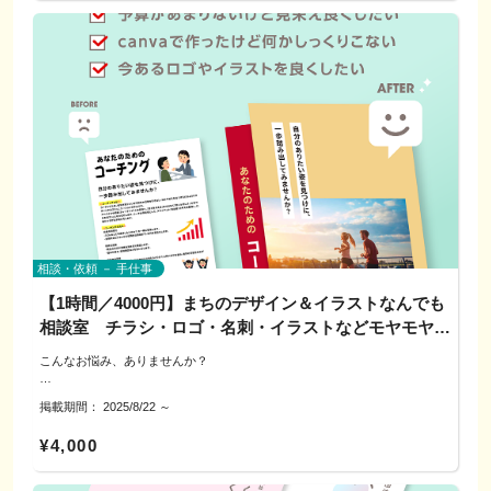
ジメントなど、心と身体が安らぐワークショップを開催します。
皆さんが集まる場所への出張も承っております。ぜひ、どんな安らぎ時間を
過ごしたいかご相談ください。
～どんな人におすすめ？～
・忙しい日常から離れて、心身をリフレッシュしたい方
・運動が苦手でも、楽しく身体を動かしたいと思っている方
・フラやハワイアン音楽が好きな方
・おしゃれなティータイムで楽しみながら交流したい方
・美容や健康に気を使っている方
・ストレスや疲れを癒すリラクゼーションを求めている方
・サークルのイベント、地域活動の一環をお探しの方
五感を解き放つ、癒しと創造のワークショップ
相談・依頼 － 手仕事
ハワイの風を感じる音楽、 優しいフレーバーのハーブティー、花の香りや
色彩と身体に優しいおやつを囲んで交流するティータイム
【1時間／4000円】まちのデザイン＆イラストなんでも
相談室 チラシ・ロゴ・名刺・イラストなどモヤモヤ解
自分の感性をカタチにできる
決！
「上手にやる」よりも、「自分の感じたままに」 そんな自由さが、心をふ
こんなお悩み、ありませんか？
っと軽くしてくれます。感性を解放し、日常の中に眠っていた創造力を取り
戻す特別な時間です。
＜作ってみたけれど、全体がまとまらない＞
掲載期間：
2025/8/22
～
＜Canvaで形にはなったけど、あと一歩がわからない＞
＜発注前に方向性を整理して失敗を減らしたい＞
【選べるワークショップ】
¥4,000
A:フラの要素を取り入れた
体幹エクササイズ
画面共有や対面で実物を見ながら、「ここをこうすると良くなる」を具体的