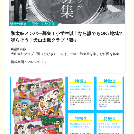
▼参加費
▼よくある質問
Q. 録画は可能？
星と数字のメッセージをもとに、自分らしく生きるヒントを一緒に見つけて
4,000円／1回（60分）
Q. 1枚だけ作る想定でも参加できますか？
A. 個人の復習用途で可能です。事前に一言お知らせください。
いきましょう。
※カフェなどの場合、飲食費は各自負担でお願いします
A. もちろんOK。少量でこそ効果のある設計の考え方を中心にお話ししま
教育現場の経験も活かし、お子さま〜大人まで幅広く対応可能です。
す。
Q. 相談後に清書や量産データまでお願いできますか？
押しつけではなく、相談者さんの現状と気持ちに寄り添う姿勢でお話を伺い
活躍の機会 － 歴史・伝統文化
A. 本企画では受注しません。希望者のみ、後日“別枠”で個別相談をご案内し
ます。
▼進め方（60分の流れ）
Q. Canvaや手描きのラフでも大丈夫？
ます（本企画の対象外）。
和太鼓メンバー募集！小学生以上なら誰でもOK♪地域で
1）ヒアリング：設置場所・目的・見せたい情報を共有
A. 大丈夫です。紙・画像・Canvaリンクなど、形は問いません。
2）素材体験：サンプルを触って見え方と粘着をチェック
鳴らそう！犬山太鼓クラブ「響」
～セッション内容（例）～
3）視認性設計：距離から文字サイズ・配置を仮決定
Q. 実際の印刷までお願いできますか？
4）貼付け講座：位置合わせ→貼付→仕上げを道具を触りながらレクチャー
A. 本企画では受注しません。希望される方のみ、後日“別枠”で個別相談をご
■活動内容
☆西洋占星術のネイタルチャート（出生ホロスコープ）によるあなたの本
します
案内します（本企画の対象外）。
---------------------------------------------------
犬山太鼓クラブ「響（ひびき）」では、一緒に和太鼓を楽しむ仲間を募集し
質・価値観・得意分野の読み解き
5）デザイン相談：一緒にラフを考えます
ています。
6）まとめ：ふりかえり次の一歩につなげます
掲載期間：
2025/7/10
～
和太鼓の演奏を通じて仲間とのつながりを深めながら、地域の行事などでの
☆誕生花セラピー（数秘術）による「生まれ持った花」からみるあなたの使
このレッスンは地域の学び・交流を目的としています。当日の制作代行・販
発表を通して地域にも貢献しています。初心者も大歓迎！まずは気軽に見
命・人生サイクルの流れ
売・データ納品は行いません。
学・体験してみてください♪
▼相談・対応方法
体験後、実制作に進みたい方には、希望者のみ／後日／別枠で個別相談をご
＜制作者プロフィール＞
☆相談内容に合わせたアドバイスや気づきのシェア
電話／公式LINE／オンライン（必要に応じて対面・現地確認）
案内可能です。
■対象
対応エリア： 犬山市および近隣地域
norico design いけだのりこ
小学生以上（年齢・経験は問いません）
※事前に生年月日・出生時間・出生地をお知らせいただきます
※出生時間がわからない場合も対応可能です
グラフィックデザイナー・イラストレーター歴20年。
■活動場所
ロゴ、チラシ、サイン制作からキャラクターデザインまで幅広く対応。
犬山市 青少年ホーム 軽運動場
・官公庁や防災関連案件を多数担当
---------------------------------------------------
---------------------------------------------------
・ぎふクリスタル国体参加章デザイン（最優秀賞）
■活動費
ーーーーー
・全国城下町シンポジウム犬山大会シンボルマーク（最優秀賞）
クラブ費：1,000円／月
◇料金：（1人あたり）
そのほか、
■ここがポイント！
・可児市消防団公式キャラクター「しょらちゃん」
・和太鼓を通じて仲間づくり！
☆星と花のセッション
▼ご用意いただけると助かります
＜制作者プロフィール＞