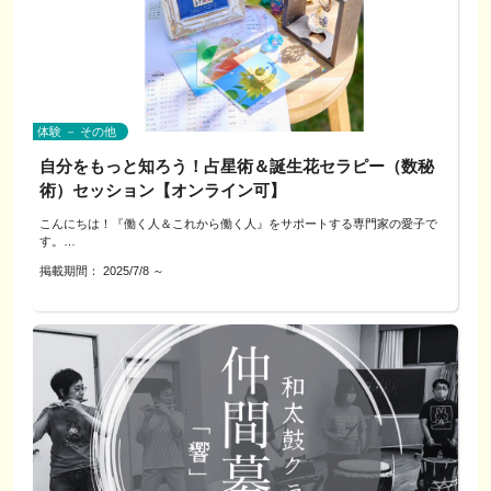
対応エリア：犬山市および近隣
・坂出市さかいで塩まつり公式キャラクター「しおっさん」
2）方向性の確認：見せたい要素を優先順位づけ（ロゴ／文字／記念日な
・日本ライン夏まつりロングラン花火チラシイラスト
▼サービスの特徴
ど）
・各市町の総合計画パンフレット挿絵、地域イベントポスター制作
◎視認距離→文字サイズの決め方
3）紙面で設計：サイズ・位置・版数を仮決めし、配色案を複数比較
実際の距離を想定して、読めるサイズの目安を簡単計算でご案内。
「伝わる・残る・親しんでもらえるデザイン」で、地域や活動の魅力をカタ
---------------------------------------------------
チにします。
◎素材を“触って”理解
▼相談・対応方法
再剥離／屋外用塩ビシートなど、粘着力・コシ・見え方をサンプルで体
電話／公式LINE／オンライン（必要に応じて対面可）
体験 － その他
感。
対応エリア：犬山市および近隣地域
▼ご用意いただけると助かります
自分をもっと知ろう！占星術＆誕生花セラピー（数秘
◎貼り方の流れをミニ実演（板や机などで代用）
・既存キャラの画像（ラフ可）1〜3点
術）セッション【オンライン可】
清掃→位置決め→ヘラで貼付→仕上げまで、失敗しにくい手順をご紹介。
・使い道（例：名刺の左下、SNSアイコン、チラシの見出し横 など）
---------------------------------------------------
・参考にしたい雰囲気の画像／避けたい要素（NGも歓迎）
こんにちは！『働く人＆これから働く人』をサポートする専門家の愛子で
◎デザイン相談
・ロゴやテーマカラーがあれば併せて
す。
その場でラフを一緒に考え、配置・余白・コントラストの整え方をアドバ
イス。
掲載期間：
2025/7/8
～
国家資格キャリアコンサルタント／心理カウンセラーなどの資格をもとに、
▼ご用意いただけると助かります
▼ご利用にあたってのお願い
個人の働き方の相談を承っております。
入れたい文字・ロゴ・図案（ラフでもOK）
当日の制作代行・データ納品は行いません。
また、これまで犬山城下町等で占いセラピストとして、西洋占星術・誕生花
想定枚数・サイズ展開（S/M/L など）
配布資料・画面キャプチャの第三者への再配布はご遠慮ください。
セラピー（数秘術）を活用しながら、“自分らしく生きる”をサポートしてき
▼対応できるテイスト例
本体色の候補（Tシャツ／トート）
ました。
シンプル（店名のみ）／ピクト入りで分かりやすく／縁取りで視認性アップ
参考にしたい雰囲気の画像や過去の制作物
／モノトーン／室内側からの反転貼りなど
▼よくある質問
こちらのメニューでは、
Q. まったくの初心者ですが参加できますか？
ホロスコープ（出生図）や数秘術を使って、あなたの「本来の資質」や「持
▼ご利用にあたってのお願い
A. ラフや過去作が1点でもあれば参加OKです。白紙状態からの描き方入門は
って生まれた強み」をひもときます。
本企画は学び・交流が目的です。印刷・制作の受注やデータ納品は行いませ
対象外のため、まずは簡単なラフをご用意ください。
『仕事や人間関係に活かせるヒントが欲しい』
---------------------------------------------------
ん。
『子育てや家族との関係のヒントを得たい』
第三者の権利（商標・キャラクター等）に触れる図案は扱えません。
Q. 紙で描いたものでも大丈夫？
『占いに興味はあるけど、押しつけられるのは苦手』…
A. 大丈夫です。スマホ撮影でもOK。
そんな想いをお持ちの方へ。