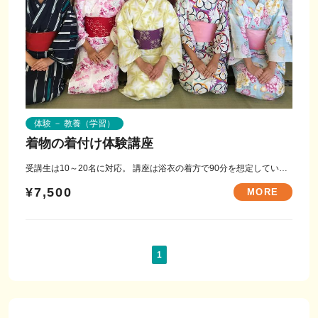
体験 － 教養（学習）
着物の着付け体験講座
受講生は10～20名に対応。 講座は浴衣の着方で90分を想定していま
す。 冬季は室内の空調管理が...
¥7,500
MORE
1