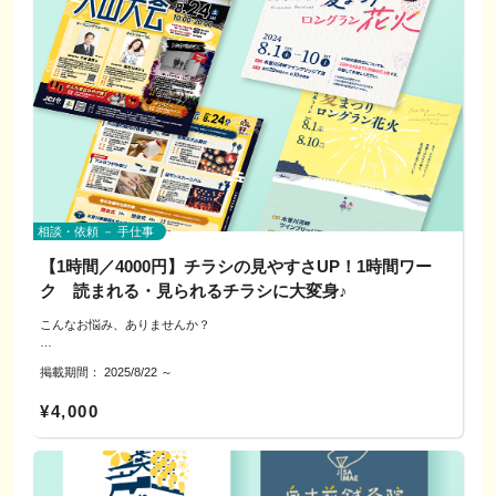
内容に応じて開催時間が変わります
※学び・交流が目的です。制作代行・印刷手配・納品は行いません。
※開催時間や人数などに合わせてアレンジいたします。
---------------------------------------------------
◇参加料金のご案内
---------------------------------------------------
各ワークショップ
▼進め方
定員：最少5〜10人程まで
1）事前共有（PDF・画像・Canvaリンク等）
料金：A:500円、B/C 700円（各1名・材料費等含む）
2）相談（60分）
目安の時間：各30分程度
▼サービスの特徴
3）振り返り
◎“一瞬で伝わる”設計
（例）
優先順位→見出し→余白→行間→配置の流れで整理。
A:フラの要素を取り入れた体幹エクササイズ
▼相談・対応方法
B：カラダに優しい手作りお菓子＆ハーブティでティータイム
◎実例で理解
電話／公式LINE／オンライン（必要に応じて対面可）
A:500円＋B:700円 1,200円（1名・60分程度）
相談・依頼 － 手仕事
その場でサンプルを見ながら、良い例・惜しい例を比較。
対応エリア：犬山市および近隣
【1時間／4000円】チラシの見やすさUP！1時間ワー
※「質問する」ボタンよりご連絡いただき、ご希望のワークショップ内容に
ついてご質問ください。
ク 読まれる・見られるチラシに大変身♪
▼参加費
◇場所：
こんなお悩み、ありませんか？
・オンライン：3,000円／1回（60分）
---------------------------------------------------
犬山近郊（レンタルスペース・古民家・お寺等）
・対面（犬山市周辺）：周辺のカフェ等
＜読み手がどこを見るか意識できていない＞
※飲食費は各自負担でお願いします
掲載期間：
2025/8/22
～
◇お支払い：
＜文字が多くて読みづらい＞
事前にインターネット決済をお願いいたします。
＜写真・イラスト・余白のバランスが難しい＞
▼ご用意いただけると助かります
（クレジットカード決済となりますので、難しい方はご相談ください）
¥4,000
対象データ／困っている点のメモ／近い雰囲気の参考画像
※この企画は学び・交流が目的です。制作代行や入稿データの納品は行いま
---------------------------------------------------
◇注意事項
せん。
当日キャンセルの場合は、改めての日程調整を行います。
▼ご利用にあたってのお願い
キャンセルによるご返金はできませんので、
・当日の制作代行・データ納品は行いません。