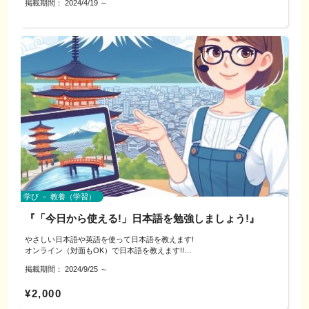
掲載期間：
2024/4/19
～
お申込みの方へ、当日の場所をご連絡させていただきます。
〔通常〕45分 4,500円のところ
・今後行政や教育機関（福祉協議会）との連携を図ります。
◇お支払い：
★いぬやまでばんからのお申込みは
●対象者：（学校の授業が少しわかりにくいと感じる）幼少中高生
事前にインターネット決済をお願いいたします。
45分 1,500円（30分無料）
“働くこと”を通して、自分らしい未来を考えてみませんか？
（クレジットカード決済となりますので、難しい方はご相談ください）
●対応科目：全教科（英数、受験勉強も対応可）
みなさんのご参加をお待ちしています。
★当日延長の場合
学び方・生き方相談も可
◇注意事項
15分ごとに／1,500円追加
当日キャンセルの場合は、改めての日程調整を行います。
●日時・場所：個別に対応 面談の上決定
ーーーーー
キャンセルによるご返金はできませんので、
※例：相談50分の場合、2,000円の相談料となります
ご希望の日程をお知らせください。
※「質問する」ボタンよりご連絡いただき、ご希望の時間などご相談を承り
●費用：２時間/回 １５００円程度
◇参加料金のご案内
ます。対面・オンラインのどちらでもお話を伺います。
・親子ペア（2名）：1,500円
※相談受付後、個別対応（１対１）の専任者が決定、指導します。
◇自己紹介
◇場所：
・学生グループ（2～6名）：お一人あたり 500円
キャリアコンサルタント国家資格
犬山市内（レンタルスペース・カフェ等）
心理カウンセラー
※最少2名から、最大6名までご参加いただけます。
占いセラピスト（西洋占星術、誕生花セラピー）
◇お申込み：
※親子でも、お友だち同士でもOKです！
現在、教育現場にも携わりながら個人の働き方のサポートを行っておりま
「申込ページへ」ボタンよりご連絡ください。
す。
学び － 教養（学習）
※「質問する」ボタンよりご連絡いただき、ご希望の時間などご相談を承り
お子さんから大人、セカンドキャリアに関する「だれかに話を聞いてほし
◇ご相談までの流れ：
ます。
い」と思われることを、じっくりお話をお聞きいたします。
「申込ページへ」からのご連絡いただきましたら、日程調整等を行わせてい
『「今日から使える!」日本語を勉強しましょう!』
どうぞお気軽にお問合せ下さい。
ただきます。
◇場所：
お申込みの方へ、当日の場所をご連絡させていただきます。
やさしい日本語や英語を使って日本語を教えます!
犬山市内（レンタルスペース・カフェ等）
★価値観発見シートワークもオススメです。プロフィールをご覧ください。
オンライン（対面もOK）で日本語を教えます!!
◇お支払い：
◇お申込み：
掲載期間：
2024/9/25
～
事前にインターネット決済をお願いいたします。
・あなたのリクエストやゴールに合わせてレッスンをします!!
「申込ページへ」ボタンよりご連絡ください。
（クレジットカード決済となりますので、難しい方はご相談ください）
・オンライン（対面もOK）で日本語を教えます！
¥2,000
※当日に相談時間を延長された場合は、15分ごとに1,500円を当日現金にて
・レベル：初級～中級
◇ご相談までの流れ：
お支払いください。
・対象学習者
「申込ページへ」からのご連絡いただきましたら、日程調整等を行わせてい