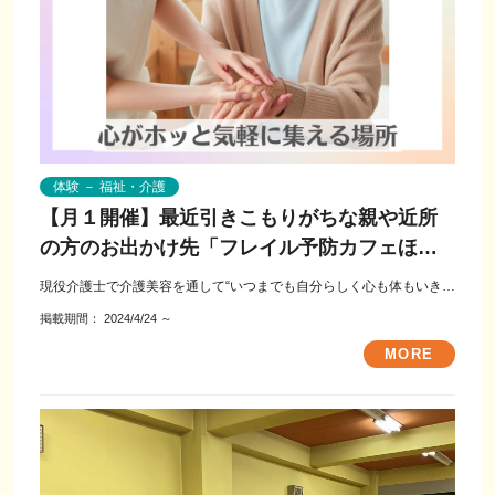
体験 － 福祉・介護
【月１開催】最近引きこもりがちな親や近所
の方のお出かけ先「フレイル予防カフェほっ
こりんご」
現役介護士で介護美容を通して“いつまでも自分らしく心も体もいきい
きと暮らしていくきっかけ”を作るお手...
掲載期間：
2024/4/24
～
MORE