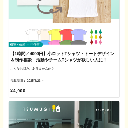
せん。
・対面（犬山市周辺）：周辺のカフェ等
で個別相談をご案内可能です（希望者のみ）。
カタチにします。
※白紙からの描き方入門は対象外です（1枚でも構いませんのでこれまでに
※飲食費は各自負担でお願いします
描かれたラフまたは完成作をご用意ください）
▼進め方
1）ヒアリング＆キーワード出し
---------------------------------------------------
▼サービスの特徴（PRで効く“設計”を中心に）
2）参考スタイルをいくつか見比べ、方向性を確認
◎シルエット設計で“ひと目”を作る
3）運用の基礎を踏まえた“仮の型”を作成
2.5〜3頭身・一筆で追える輪郭・アクセント1点（耳/葉/小物）で、縮小し
ても伝わる形に。
相談・依頼 － 手仕事
▼相談・対応方法
＜制作者プロフィール＞
◎読みやすい線・色に整える
電話／公式LINE／オンライン（必要に応じて対面可）
【1時間／4000円】小ロットTシャツ・トートデザイン
外枠太め／中の線は細め、三色設計＋アクセント1色でにごりを回避。印
対応エリア：犬山市および近隣
norico design いけだのりこ
＆制作相談 活動やチームTシャツが欲しい人に！
刷・SNS両対応の彩度コントロール。
グラフィックデザイナー・イラストレーター歴20年。
こんなお悩み、ありませんか？
◎用途別の使い回し設計
ロゴ、チラシ、サイン制作からキャラクターデザインまで幅広く対応。
名刺・チラシ・SNSアイコンで破綻しない最小サイズ、余白ルール、ロゴ
・官公庁や防災関連案件を多数担当
＜まずは1〜数枚だけ作ってみたいけれど、何から決めればいいか迷う＞
との合わせ方（ロックアップの考え方）。
---------------------------------------------------
・ぎふクリスタル国体参加章デザイン（最優秀賞）
掲載期間：
2025/8/23
～
＜色替えや背面だけなど、バリエーションの作り分けが難しい＞
・全国城下町シンポジウム犬山大会シンボルマーク（最優秀賞）
＜単色〜少色で見栄えさせるコツやサイズ・配置の決め方が知りたい＞
◎“控えめ萌え”の安全運用
¥4,000
露出控えめ・中立ポーズ・目線誘導で品よく。かわいさは顔パーツ比率・
そのほか、
※このレッスンは、学び・交流が目的です。当日の印刷・制作受注やデータ
チーク・小物で付与。
▼ご用意いただけると助かります
・可児市消防団公式キャラクター「しょらちゃん」
納品は行いません。
屋号・団体名／活動内容／近いイメージの参考（写真・スクショなど）
・坂出市さかいで塩まつり公式キャラクター「しおっさん」
・日本ライン夏まつりロングラン花火チラシイラスト
▼ご利用にあたってのお願い
・各市町の総合計画パンフレット挿絵、地域イベントポスター制作
▼対応テイスト例
ロゴの制作・納品は対象外です。
▼サービスの特徴
ゆるキャラ系／ミニキャラ／手描き風／フラット
商標登録などの法的手続きは本企画の範囲外です。
「伝わる・残る・親しんでもらえるデザイン」で、地域や活動の魅力をカタ
◎コスパ設計のキホン
チにします。
単色で、サイズ感・余白・コントラストを整えるだけで“映える”配置に。